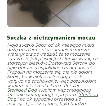
Suczka z nietrzymaniem moczu
Moja suczka Saba od ok. miesiąca miała
duży problem z nietrzymaniem moczu.
Weterynarz powiedział, że to moczenie
zdarza się jak piesek jest sterylizowany i u
starszych piesków. Dostawała Seronil, bo
była bardzo niespokojna i miała dostać
Propalin na moczenie się, ale nie dałam
Sabie, bo w ulotce ostrzegają że źle
wpływa na zachowanie, więc poszukałam
w Internecie i znalazłam naturalne
Sterilised Dog
. Kupiłam wspomagający
leczenie weterynaryjne preparat
Sterilised
Dog
i po ok. tygodniu przestała się
moczyć. I jeszcze jedno, była bardzo