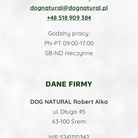
dognatural@dognatural.pl
+48 518 909 384
Godziny pracy:
PN-PT 09:00-17:00
SB-ND nieczynne
DANE FIRMY
DOG NATURAL Robert Alka
ul. Długa 45
63-100 Śrem
NIP
5241110342