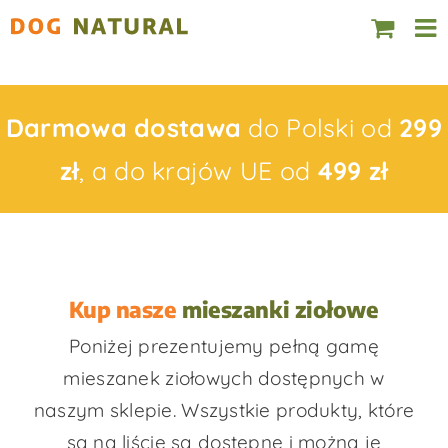
Skip
to
content
Darmowa dostawa
do Polski od
299
zł
, a do krajów UE od
499 zł
Kup nasze
mieszanki ziołowe
Poniżej prezentujemy pełną gamę
mieszanek ziołowych dostępnych w
naszym sklepie. Wszystkie produkty, które
są na liście są dostępne i można je